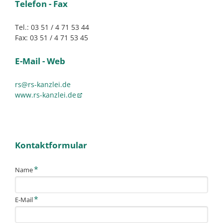
Telefon - Fax
Tel.: 03 51 / 4 71 53 44
Fax: 03 51 / 4 71 53 45
E-Mail - Web
rs@rs-kanzlei.de
www.rs-kanzlei.de
Kontaktformular
Pflichtfeld
*
Name
Pflichtfeld
*
E-Mail