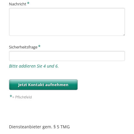
Pflichtfeld
*
Nachricht
Wir freuen uns auf Ihre Nachricht!
Pflichtfeld
Bitte
*
Sicherheitsfrage
rechnen
Sie
9
Bitte addieren Sie 4 und 6.
plus
8.
Jetzt Kontakt aufnehmen
*
= Pflichtfeld
Diensteanbieter gem. § 5 TMG