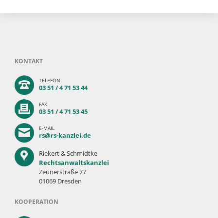
KONTAKT
TELEFON
03 51 / 4 71 53 44
FAX
03 51 / 4 71 53 45
E-MAIL
rs@rs-kanzlei.de
Riekert & Schmidtke
Rechtsanwaltskanzlei
Zeunerstraße 77
01069 Dresden
KOOPERATION